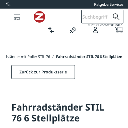
Ratgeber
Services
alt springen
1
Nur für Geschäftskunden
rradständer mit Poller STIL 76
/
Fahrradständer STIL 76 6 Stellplätze
Zurück zur Produktserie
Fahrradständer STIL
76 6 Stellplätze