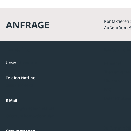
ANFRAGE
Kontaktieren 
Außenräume!
Kontakte
Unterne
Unsere
Standorte
Referenzen
Themenwelten
Telefon Hotline
Über uns
0800 / 100 49 02
FAQ
Datenschutzein
E-Mail
beratung@ziegler-metall.de
Oder zum Kontaktformular
Informati