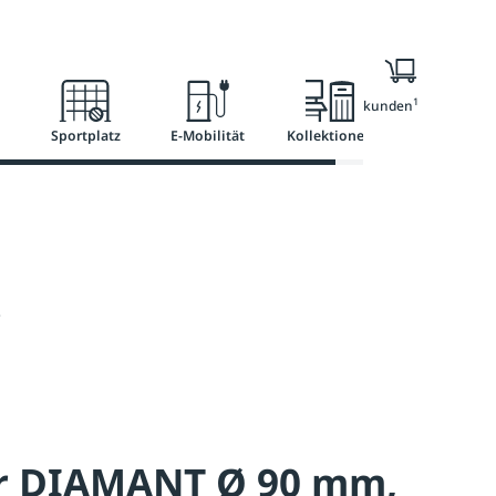
l
Ratgeber
Services
1
Nur für Geschäftskunden
Sportplatz
E-Mobilität
Kollektionen
e
er DIAMANT Ø 90 mm,