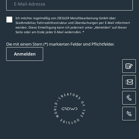
Ich möchte regelmäßig von ZIEGLER Metallbearbeitung GmbH über
Stadtmobiliar, Fahrradinfrastruktur und Überdachungen per E-Mail informiert
werden. Diese Einwilligung kann ich jederzeit unter „Abmelden‘‘ auf dieser
Seite oder am Ende jeder E-Mail widerrufen. *
Die mit einem Stern (*) markierten Felder sind Pflichtfelder.
Anmelden
K
E
A
R
Ein Unternehmen der CROWD-Gruppe