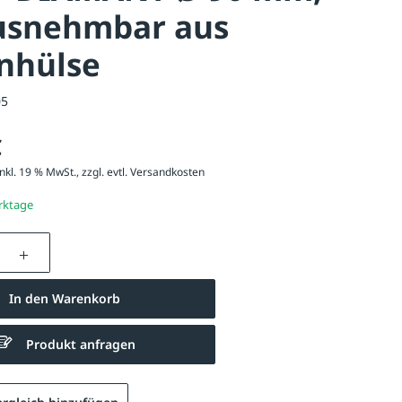
usnehmbar aus
nhülse
05
€
nkl. 19 % MwSt., zzgl. evtl.
Versandkosten
erktage
nzahl: Gib den gewünschten Wert ein oder be
In den Warenkorb
Produkt anfragen