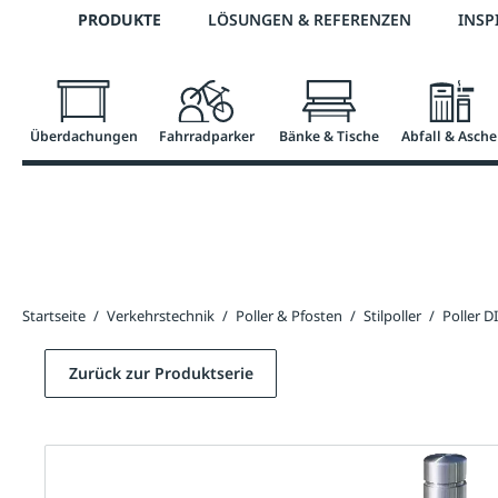
Telefon: 0800 / 100 49 02
PRODUKTE
LÖSUNGEN & REFERENZEN
INSP
springen
Zur Hauptnavigation springen
Überdachungen
Fahrradparker
Bänke & Tische
Abfall & Asche
Startseite
/
Verkehrstechnik
/
Poller & Pfosten
/
Stilpoller
/
Poller 
Zurück zur Produktserie