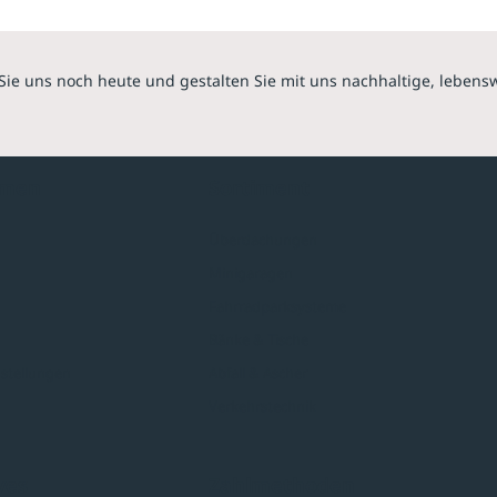
Sie uns noch heute und gestalten Sie mit uns nachhaltige, lebens
hmen
Sortiment
Überdachungen
Minigaragen
Fahrradparksysteme
Bänke & Tische
stellungen
Abfall & Ascher
Verkehrstechnik
ves
Zahlmethoden