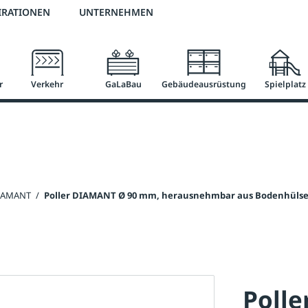
2 % Vorkassen-Skonto
versandkostenfrei ab 50 €
große Produktauswah
IRATIONEN
UNTERNEHMEN
r
Verkehr
GaLaBau
Gebäudeausrüstung
Spielplatz
DIAMANT
/
Poller DIAMANT Ø 90 mm, herausnehmbar aus Bodenhüls
Poll