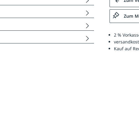
Zum Ve
Zum Me
2 % Vorkass
versandkost
Kauf auf R