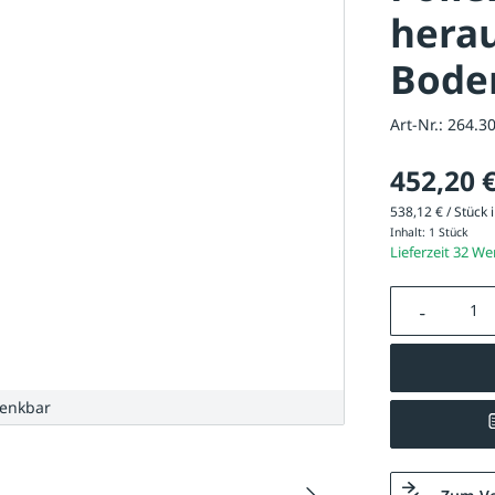
hera
Bode
Art-Nr.:
264.3
452,20 
538,12 € / Stück i
Inhalt:
1 Stück
Lieferzeit 32 W
Produkt A
senkbar