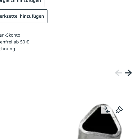
rgleich hinzufügen
rkzettel hinzufügen
en-Skonto
enfrei ab 50 €
echnung