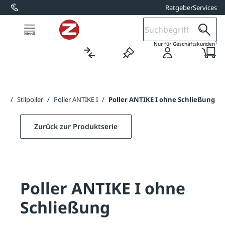
Ratgeber
Services
alt springen
1
Nur für Geschäftskunden
ten
/
Stilpoller
/
Poller ANTIKE I
/
Poller ANTIKE I ohne Schließung
Zurück zur Produktserie
Poller ANTIKE I ohne
Schließung