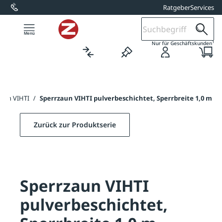
Ratgeber
Services
alt springen
1
Nur für Geschäftskunden
zaun VIHTI
/
Sperrzaun VIHTI pulverbeschichtet, Sperrbreite 1,0 m
Zurück zur Produktserie
Sperrzaun VIHTI
pulverbeschichtet,