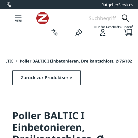
Ratgeber
Services
alt springen
1
Nur für Geschäftskunden
r BALTIC
/
Poller BALTIC I Einbetonieren, Dreikantschloss, Ø 76/102
Zurück zur Produktserie
Poller BALTIC I
Einbetonieren,