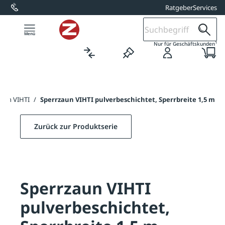
Ratgeber
Services
alt springen
1
Nur für Geschäftskunden
zaun VIHTI
/
Sperrzaun VIHTI pulverbeschichtet, Sperrbreite 1,5 m
Zurück zur Produktserie
Sperrzaun VIHTI
pulverbeschichtet,