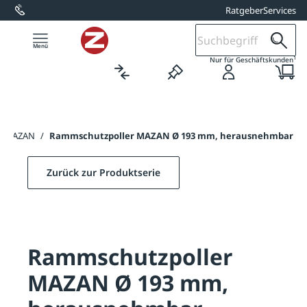
Ratgeber
Services
alt springen
1
Nur für Geschäftskunden
er MAZAN
/
Rammschutzpoller MAZAN Ø 193 mm, herausnehmbar
Zurück zur Produktserie
Rammschutzpoller
MAZAN Ø 193 mm,