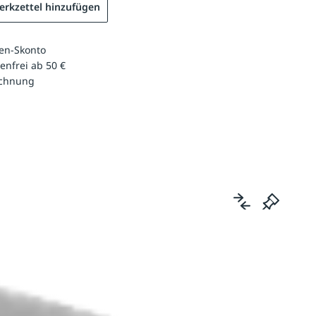
rkzettel hinzufügen
en-Skonto
enfrei ab 50 €
echnung