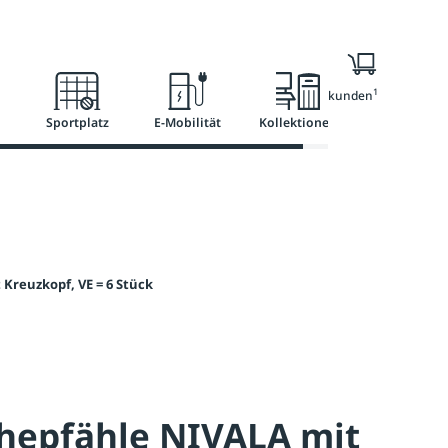
l
Ratgeber
Services
1
Nur für Geschäftskunden
Sportplatz
E-Mobilität
Kollektionen
Kreuzkopf, VE = 6 Stück
hepfähle NIVALA mit