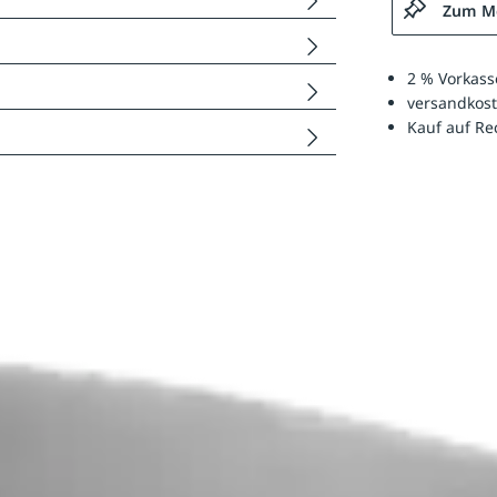
Zum Me
2 % Vorkass
versandkost
Kauf auf R