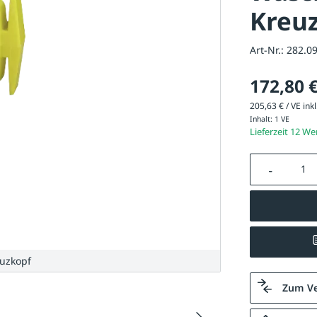
Kreuz
Art-Nr.:
282.0
172,80 
205,63 € / VE inkl
Inhalt:
1 VE
Lieferzeit 12 W
Produkt A
euzkopf
Zum Ve