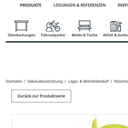
Telefon: 0800 / 100 49 02
PRODUKTE
LÖSUNGEN & REFERENZEN
INSP
springen
Zur Hauptnavigation springen
Überdachungen
Fahrradparker
Bänke & Tische
Abfall & Asche
Startseite
/
Gebäudeausrüstung
/
Lager- & Betriebsbedarf
/
Wäsches
Zurück zur Produktserie