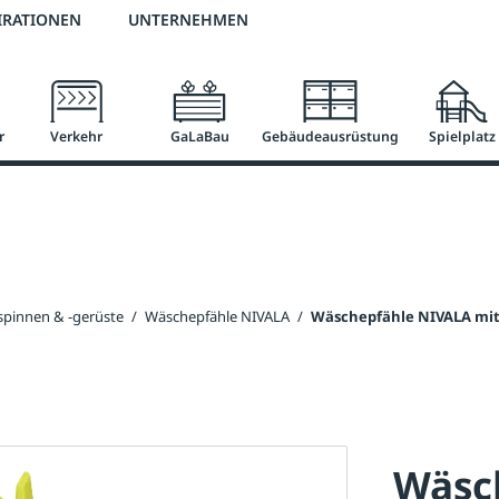
2 % Vorkassen-Skonto
versandkostenfrei ab 50 €
große Produktauswah
IRATIONEN
UNTERNEHMEN
r
Verkehr
GaLaBau
Gebäudeausrüstung
Spielplatz
pinnen & -gerüste
/
Wäschepfähle NIVALA
/
Wäschepfähle NIVALA mit 
Wäsc