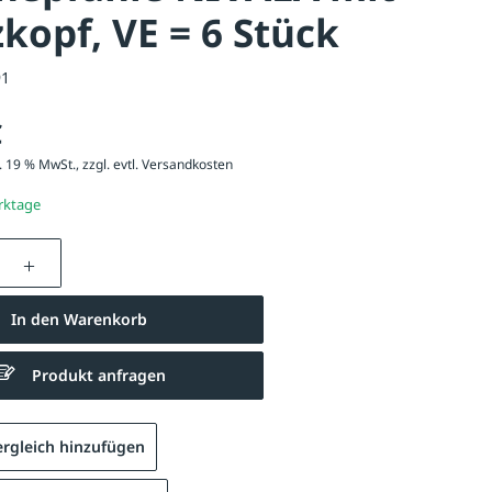
kopf, VE = 6 Stück
91
€
. 19 % MwSt., zzgl. evtl.
Versandkosten
erktage
nzahl: Gib den gewünschten Wert ein oder be
In den Warenkorb
Produkt anfragen
rgleich hinzufügen