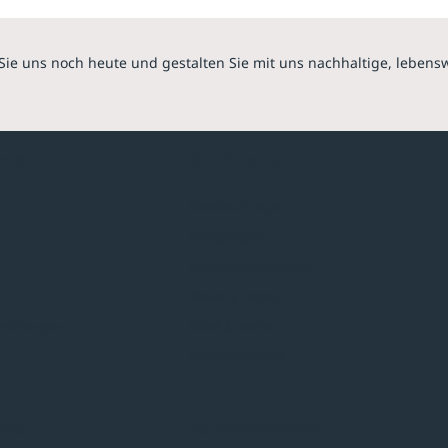
Sie uns noch heute und gestalten Sie mit uns nachhaltige, lebens
hmen
Sortiment
Überdachungen
Minigaragen
Fahrradparksysteme
Bänke & Tische
stellungen
Abfall & Ascher
Verkehrstechnik
ves
Zahlmethoden