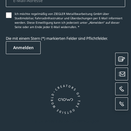
Ich möchte regelmäßig von ZIEGLER Metallbearbeitung GmbH über
Stadtmobiliar, Fahrradinfrastruktur und Überdachungen per E-Mail informiert
werden. Diese Einwilligung kann ich jederzeit unter „Abmelden‘‘ auf dieser
Seite oder am Ende jeder E-Mail widerrufen. *
Die mit einem Stern (*) markierten Felder sind Pflichtfelder.
Anmelden
K
E
A
R
Ein Unternehmen der CROWD-Gruppe