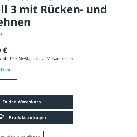
l 3 mit Rücken- und
ehnen
06
 €
 inkl. 19 % MwSt., zzgl. evtl.
Versandkosten
erktage
nzahl: Gib den gewünschten Wert ein oder be
In den Warenkorb
Produkt anfragen