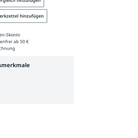
rgleich hinzufügen
rkzettel hinzufügen
en-Skonto
enfrei ab 50 €
echnung
tsmerkmale