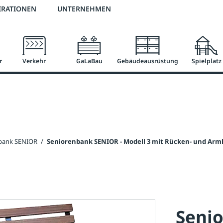
2 % Vorkassen-Skonto
versandkostenfrei ab 50 €
große Produktauswah
IRATIONEN
UNTERNEHMEN
r
Verkehr
GaLaBau
Gebäudeausrüstung
Spielplatz
bank SENIOR
/
Seniorenbank SENIOR - Modell 3 mit Rücken- und Ar
Seni