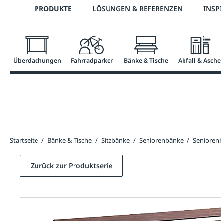
Telefon: 0800 / 100 49 02
PRODUKTE
LÖSUNGEN & REFERENZEN
INSP
springen
Zur Hauptnavigation springen
Überdachungen
Fahrradparker
Bänke & Tische
Abfall & Asche
Startseite
/
Bänke & Tische
/
Sitzbänke
/
Seniorenbänke
/
Senioren
Zurück zur Produktserie