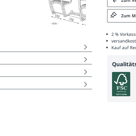
Zum Ve
Zum Me
2 % Vorkass
versandkost
Kauf auf R
Qualitä