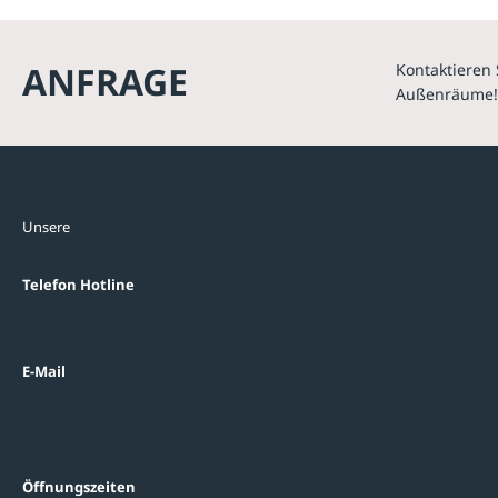
ANFRAGE
Kontaktieren 
Außenräume!
Kontakte
Unterne
Unsere
Standorte
Referenzen
Themenwelten
Telefon Hotline
Über uns
0800 / 100 49 02
FAQ
Datenschutzein
E-Mail
beratung@ziegler-metall.de
Oder zum Kontaktformular
Informati
Öffnungszeiten