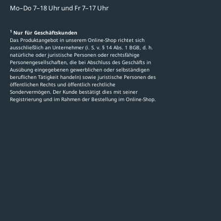
Mo–Do 7–18 Uhr und Fr 7–17 Uhr
Ratgeber
Newsletter-An
1
Nur für Geschäftskunden
Das Produktangebot in unserem Online-Shop richtet sich
Kataloge
ausschließlich an Unternehmer (i. S. v. § 14 Abs. 1 BGB, d. h.
natürliche oder juristische Personen oder rechtsfähige
Stellenauschre
Personengesellschaften, die bei Abschluss des Geschäfts in
Ausübung eingegebenen gewerblichen oder selbständigen
beruflichen Tätigkeit handeln) sowie juristische Personen des
öffentlichen Rechts und öffentlich rechtliche
Sondervermögen. Der Kunde bestätigt dies mit seiner
Registrierung und im Rahmen der Bestellung im Online-Shop.