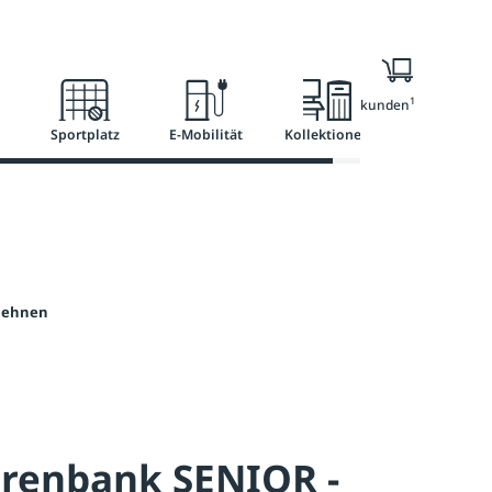
l
Ratgeber
Services
1
Nur für Geschäftskunden
Sportplatz
E-Mobilität
Kollektionen
mlehnen
orenbank SENIOR -