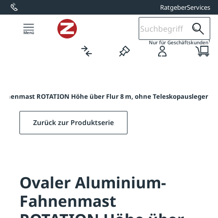
Ratgeber
Services
alt springen
1
Nur für Geschäftskunden
ahnenmast ROTATION Höhe über Flur 8 m, ohne Teleskopausleger
Zurück zur Produktserie
Ovaler Aluminium-
Fahnenmast