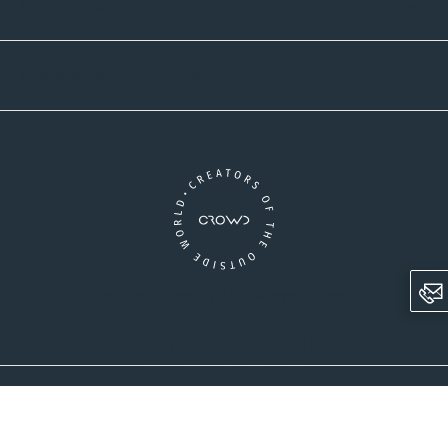
Versandpartner
Newsletter-Abonnement
Ein Unternehmen der CROWD-Gruppe
LinkedIn
Pinterest
Facebook
YouTube
Instagram
AGB
Versandinformationen
Widerrufsrecht
Datenschutz
Impressum