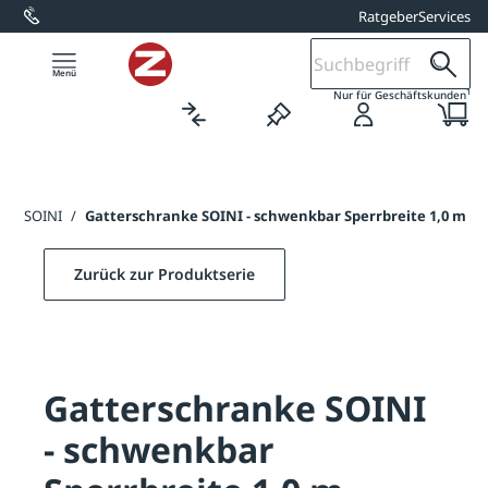
Ratgeber
Services
alt springen
1
Nur für Geschäftskunden
nke SOINI
/
Gatterschranke SOINI - schwenkbar Sperrbreite 1,0 m
Zurück zur Produktserie
Gatterschranke SOINI
- schwenkbar