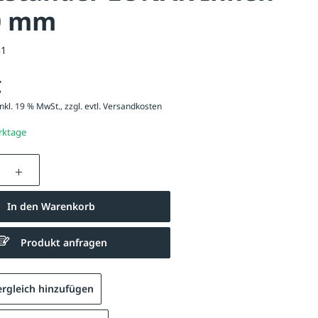
0 mm
51
€
nkl. 19 % MwSt., zzgl. evtl.
Versandkosten
erktage
nzahl: Gib den gewünschten Wert ein oder be
In den Warenkorb
Produkt anfragen
Baumständer LONAR zum Einbetonieren
rgleich hinzufügen