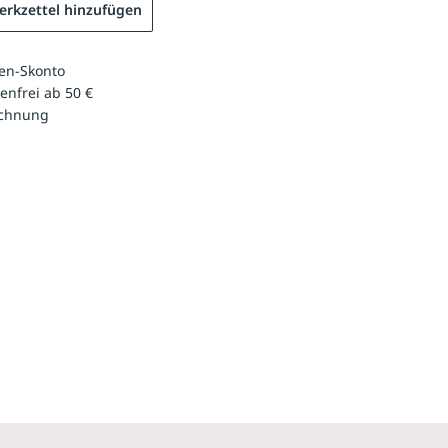
rkzettel hinzufügen
en-Skonto
enfrei ab 50 €
echnung