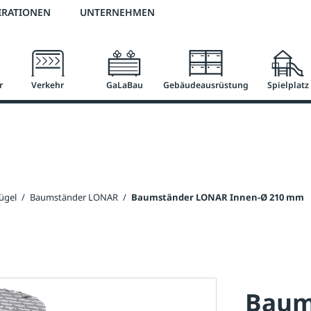
2 % Vorkassen-Skonto
versandkostenfrei ab 50 €
große Produktauswah
IRATIONEN
UNTERNEHMEN
r
Verkehr
GaLaBau
Gebäudeausrüstung
Spielplatz
ügel
/
Baumständer LONAR
/
Baumständer LONAR Innen-Ø 210 mm
Baum