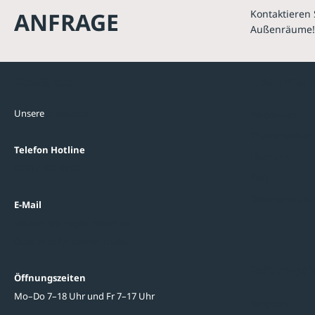
ANFRAGE
Kontaktieren 
Außenräume!
Kontakte
Unterne
Unsere
Standorte
Referenzen
Themenwelten
Telefon Hotline
Über uns
0800 / 100 49 02
FAQ
Datenschutzein
E-Mail
beratung@ziegler-metall.de
Oder zum Kontaktformular
Informati
Öffnungszeiten
Mo–Do 7–18 Uhr und Fr 7–17 Uhr
Ratgeber