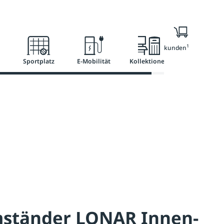
l
Ratgeber
Services
1
Nur für Geschäftskunden
Sportplatz
E-Mobilität
Kollektionen
ständer LONAR Innen-