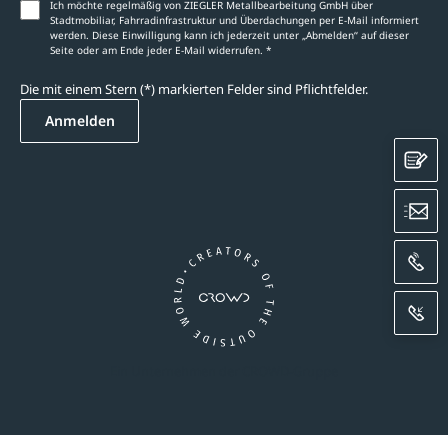
Ich möchte regelmäßig von ZIEGLER Metallbearbeitung GmbH über
Stadtmobiliar, Fahrradinfrastruktur und Überdachungen per E-Mail informiert
werden. Diese Einwilligung kann ich jederzeit unter „Abmelden‘‘ auf dieser
Seite oder am Ende jeder E-Mail widerrufen. *
Die mit einem Stern (*) markierten Felder sind Pflichtfelder.
Anmelden
K
E
A
R
Ein Unternehmen der CROWD-Gruppe