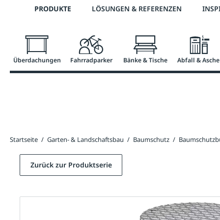
Telefon: 0800 / 100 49 02
PRODUKTE
LÖSUNGEN & REFERENZEN
INSP
springen
Zur Hauptnavigation springen
Überdachungen
Fahrradparker
Bänke & Tische
Abfall & Asche
Startseite
/
Garten- & Landschaftsbau
/
Baumschutz
/
Baumschutzb
Zurück zur Produktserie