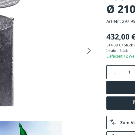
Ø 21
Art-Nr.:
297.9
432,00 
514,08 € / Stück i
Inhalt:
1 Stück
Lieferzeit 12 W
Produkt A
Zum Ve