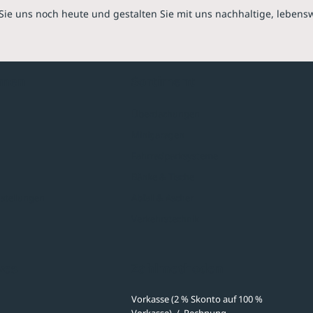
Sie uns noch heute und gestalten Sie mit uns nachhaltige, lebens
hmen
Sortiment
Überdachungen
Minigaragen
Fahrradparksysteme
Bänke & Tische
stellungen
Abfall & Ascher
Verkehrstechnik
ves
Zahlmethoden
Vorkasse (2 % Skonto auf 100 %