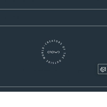
Versandpartner
Newsletter-Abonnement
Ein Unternehmen der CROWD-Gruppe
LinkedIn
Pinterest
Facebook
YouTube
Instagram
AGB
Versandinformationen
Widerrufsrecht
Datenschutz
Impressum