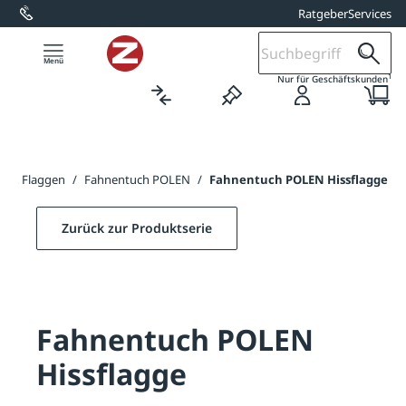
Ratgeber
Services
alt springen
1
Nur für Geschäftskunden
n & Flaggen
/
Fahnentuch POLEN
/
Fahnentuch POLEN Hissflagge
Zurück zur Produktserie
Fahnentuch POLEN
Hissflagge