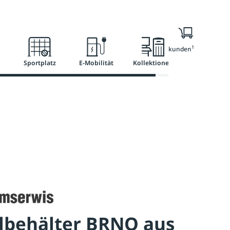
l
Ratgeber
Services
1
Nur für Geschäftskunden
Sportplatz
E-Mobilität
Kollektionen
lbehälter BRNO aus