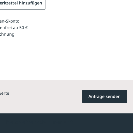
rkzettel hinzufügen
en-Skonto
enfrei ab 50 €
echnung
werte
Anfrage senden
Newsletter-Abonnement