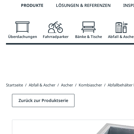
Telefon: 0800 / 100 49 02
PRODUKTE
LÖSUNGEN & REFERENZEN
INSP
springen
Zur Hauptnavigation springen
Überdachungen
Fahrradparker
Bänke & Tische
Abfall & Asche
Startseite
/
Abfall & Ascher
/
Ascher
/
Kombiascher
/
Abfallbehälte
Zurück zur Produktserie