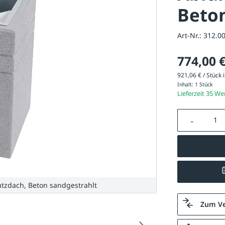
Beto
Art-Nr.:
312.0
774,00 
921,06 € / Stück i
Inhalt:
1 Stück
Lieferzeit 35 W
Produkt A
utzdach, Beton sandgestrahlt
Zum Ve