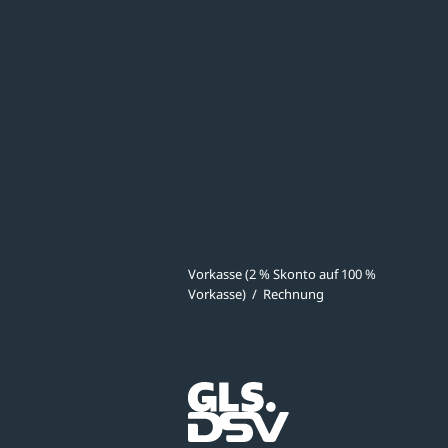
Überdachungen
Minigaragen
Fahrradparksysteme
Bänke & Tische
stellungen
Abfall & Ascher
Verkehrstechnik
ves
Zahlmethoden
Vorkasse (2 % Skonto auf 100 %
Vorkasse)
/
Rechnung
meldung
Versandpartner
ibungen