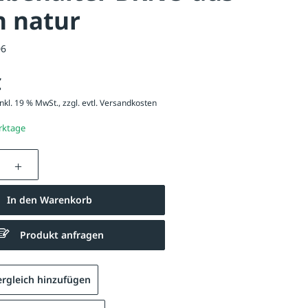
n natur
06
€
nkl. 19 % MwSt., zzgl. evtl.
Versandkosten
erktage
nzahl: Gib den gewünschten Wert ein oder be
In den Warenkorb
Produkt anfragen
rgleich hinzufügen