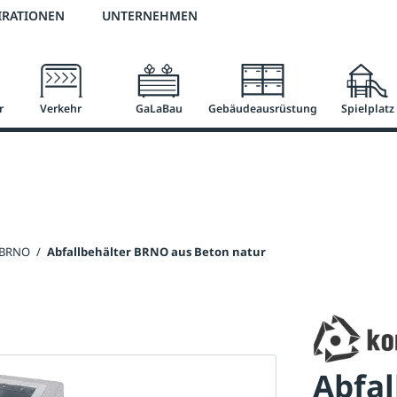
2 % Vorkassen-Skonto
versandkostenfrei ab 50 €
große Produktauswah
IRATIONEN
UNTERNEHMEN
r
Verkehr
GaLaBau
Gebäudeausrüstung
Spielplatz
r BRNO
/
Abfallbehälter BRNO aus Beton natur
Abfal