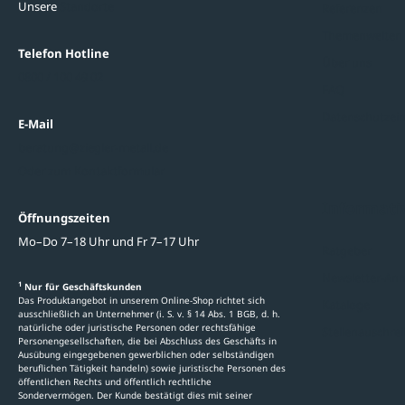
Unsere
Standorte
Referenzen
Themenwelten
Telefon Hotline
Über uns
0800 / 100 49 02
FAQ
Datenschutzein
E-Mail
beratung@ziegler-metall.de
Oder zum Kontaktformular
Informati
Öffnungszeiten
Mo–Do 7–18 Uhr und Fr 7–17 Uhr
Ratgeber
Newsletter-An
1
Nur für Geschäftskunden
Das Produktangebot in unserem Online-Shop richtet sich
Kataloge
ausschließlich an Unternehmer (i. S. v. § 14 Abs. 1 BGB, d. h.
natürliche oder juristische Personen oder rechtsfähige
Stellenauschre
Personengesellschaften, die bei Abschluss des Geschäfts in
Ausübung eingegebenen gewerblichen oder selbständigen
beruflichen Tätigkeit handeln) sowie juristische Personen des
öffentlichen Rechts und öffentlich rechtliche
Sondervermögen. Der Kunde bestätigt dies mit seiner