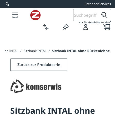
Ratgeber
Services
alt springen
1
Nur für Geschäftskunden
ektion INTAL
/
Sitzbank INTAL
/
Sitzbank INTAL ohne Rückenlehne
Zurück zur Produktserie
Sitzbank INTAL ohne