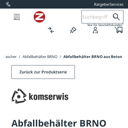
Ratgeber
Services
alt springen
1
Nur für Geschäftskunden
mbiascher
/
Abfallbehälter BRNO
/
Abfallbehälter BRNO aus Beton
Zurück zur Produktserie
Abfallbehälter BRNO