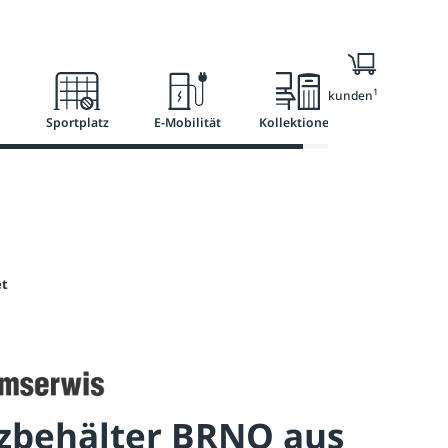
l
Ratgeber
Services
1
Nur für Geschäftskunden
Sportplatz
E-Mobilität
Kollektionen
et
nzbehälter BRNO aus