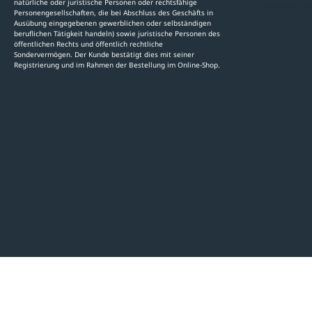
natürliche oder juristische Personen oder rechtsfähige
Stellenauschre
Personengesellschaften, die bei Abschluss des Geschäfts in
Ausübung eingegebenen gewerblichen oder selbständigen
beruflichen Tätigkeit handeln) sowie juristische Personen des
öffentlichen Rechts und öffentlich rechtliche
Sondervermögen. Der Kunde bestätigt dies mit seiner
Registrierung und im Rahmen der Bestellung im Online-Shop.
LinkedIn
Pinterest
Facebook
YouTube
Instagram
AGB