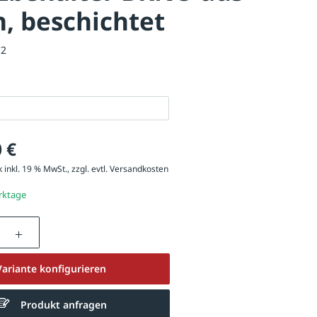
, beschichtet
72
 €
 inkl. 19 % MwSt., zzgl. evtl.
Versandkosten
erktage
nzahl: Gib den gewünschten Wert ein oder be
Variante konfigurieren
Produkt anfragen