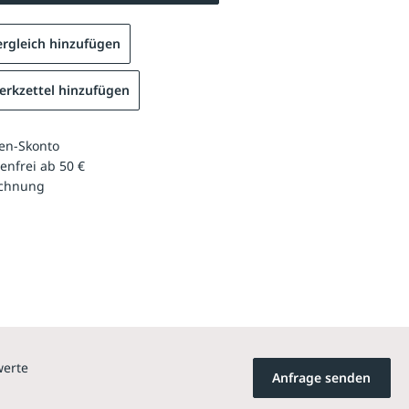
rgleich hinzufügen
rkzettel hinzufügen
en-Skonto
enfrei ab 50 €
echnung
werte
Anfrage senden