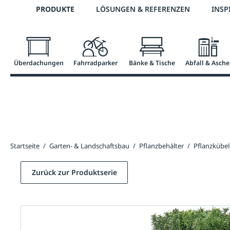
Telefon: 0800 / 100 49 02
PRODUKTE
LÖSUNGEN & REFERENZEN
INSP
springen
Zur Hauptnavigation springen
Überdachungen
Fahrradparker
Bänke & Tische
Abfall & Asche
Startseite
/
Garten- & Landschaftsbau
/
Pflanzbehälter
/
Pflanzkübel
Zurück zur Produktserie