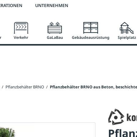
2 % Vorkassen-Skonto
versandkostenfrei ab 50 €
große Produktauswah
IRATIONEN
UNTERNEHMEN
r
Verkehr
GaLaBau
Gebäudeausrüstung
Spielplatz
/
Pflanzbehälter BRNO
/
Pflanzbehälter BRNO aus Beton, beschicht
Pfla