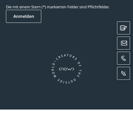
Die mit einem Stern (*) markierten Felder sind Pflichtfelder.
Anmelden
K
E
A
R
Ein Unternehmen der CROWD-Gruppe
essum