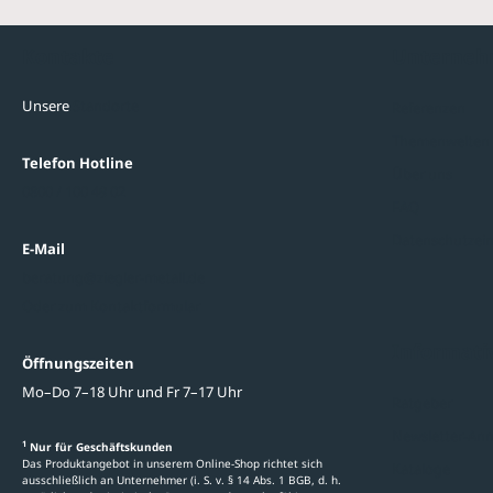
Kontakte
Unterne
Unsere
Standorte
Referenzen
Themenwelten
Telefon Hotline
Über uns
0800 / 100 49 02
FAQ
Datenschutzein
E-Mail
beratung@ziegler-metall.de
Oder zum Kontaktformular
Informati
Öffnungszeiten
Mo–Do 7–18 Uhr und Fr 7–17 Uhr
Ratgeber
Newsletter-An
1
Nur für Geschäftskunden
Das Produktangebot in unserem Online-Shop richtet sich
Kataloge
ausschließlich an Unternehmer (i. S. v. § 14 Abs. 1 BGB, d. h.