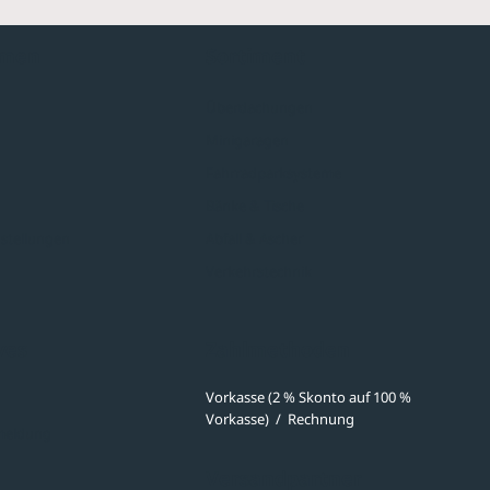
hmen
Sortiment
Überdachungen
Minigaragen
Fahrradparksysteme
Bänke & Tische
stellungen
Abfall & Ascher
Verkehrstechnik
ves
Zahlmethoden
Vorkasse (2 % Skonto auf 100 %
Vorkasse)
/
Rechnung
meldung
Versandpartner