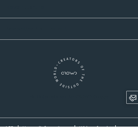
Versandpartner
Newsletter-Abonnement
Ein Unternehmen der CROWD-Gruppe
LinkedIn
Pinterest
Facebook
YouTube
Instagram
AGB
Versandinformationen
Widerrufsrecht
Datenschutz
Impressum