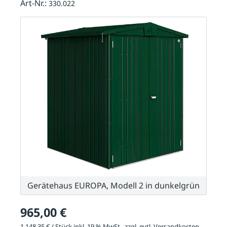
Art-Nr.:
330.022
Gerätehaus EUROPA, Modell 2 in dunkelgrün
965,00 €
1.148,35 € / Stück inkl. 19 % MwSt., zzgl. evtl.
Versandkosten