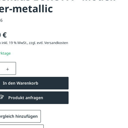
ber-metallic
76
 €
 inkl. 19 % MwSt., zzgl. evtl.
Versandkosten
erktage
nzahl: Gib den gewünschten Wert ein oder be
In den Warenkorb
Produkt anfragen
rgleich hinzufügen