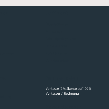
hmen
Sortiment
Überdachungen
Minigaragen
Fahrradparksysteme
Bänke & Tische
stellungen
Abfall & Ascher
Verkehrstechnik
ves
Zahlmethoden
Vorkasse (2 % Skonto auf 100 %
Vorkasse)
/
Rechnung
meldung
Versandpartner