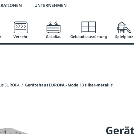
2 % Vorkassen-Skonto
versandkostenfrei ab 50 €
große Produktauswah
IRATIONEN
UNTERNEHMEN
r
Verkehr
GaLaBau
Gebäudeausrüstung
Spielplatz
aus EUROPA
/
Gerätehaus EUROPA - Modell 3 silber-metallic
Gerä