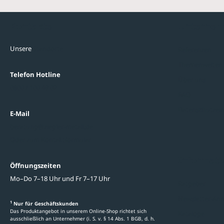
Kontakte
Unterne
Unsere
Standorte
Referenzen
Themenwelten
Telefon Hotline
Über uns
0800 / 100 49 02
FAQ
Datenschutzein
E-Mail
beratung@ziegler-metall.de
Oder zum Kontaktformular
Informati
Öffnungszeiten
Mo–Do 7–18 Uhr und Fr 7–17 Uhr
Ratgeber
Newsletter-An
1
Nur für Geschäftskunden
Das Produktangebot in unserem Online-Shop richtet sich
Kataloge
ausschließlich an Unternehmer (i. S. v. § 14 Abs. 1 BGB, d. h.