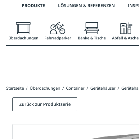
Telefon: 0800 / 100 49 02
PRODUKTE
LÖSUNGEN & REFERENZEN
INSP
springen
Zur Hauptnavigation springen
Überdachungen
Fahrradparker
Bänke & Tische
Abfall & Asche
Startseite
/
Überdachungen
/
Container
/
Gerätehäuser
/
Geräteh
Zurück zur Produktserie