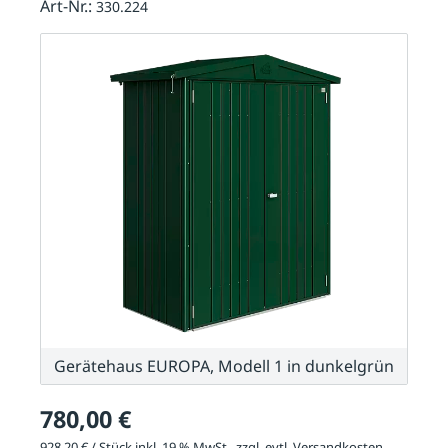
Art-Nr.:
330.224
Gerätehaus EUROPA, Modell 1 in dunkelgrün
780,00 €
928,20 € / Stück inkl. 19 % MwSt., zzgl. evtl.
Versandkosten