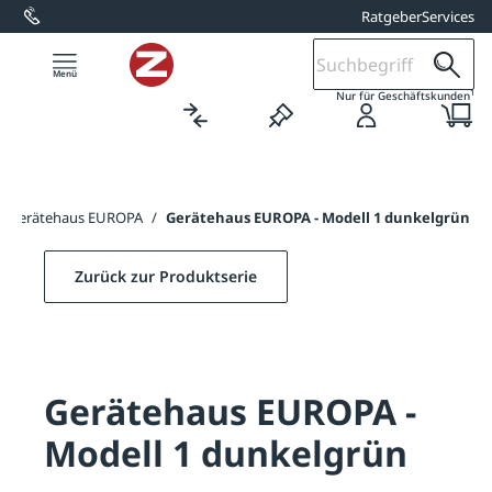
Ratgeber
Services
alt springen
1
Nur für Geschäftskunden
Gerätehaus EUROPA
/
Gerätehaus EUROPA - Modell 1 dunkelgrün
Zurück zur Produktserie
Gerätehaus EUROPA -
Modell 1 dunkelgrün