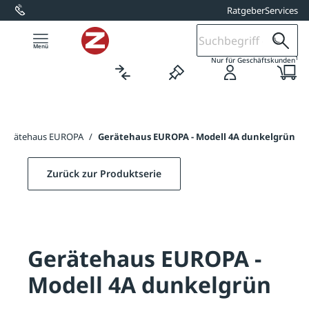
Ratgeber
Services
alt springen
1
Nur für Geschäftskunden
Gerätehaus EUROPA
/
Gerätehaus EUROPA - Modell 4A dunkelgrün
Zurück zur Produktserie
Gerätehaus EUROPA -
Modell 4A dunkelgrün