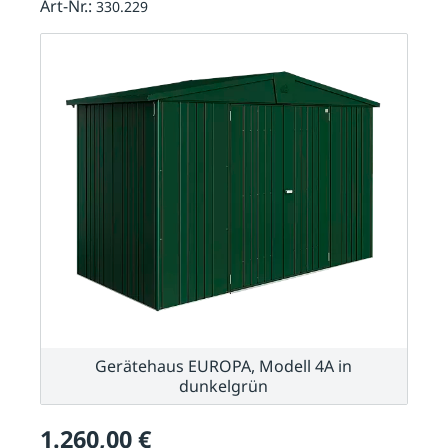
Art-Nr.:
330.229
Gerätehaus EUROPA, Modell 4A in
dunkelgrün
1.260,00 €