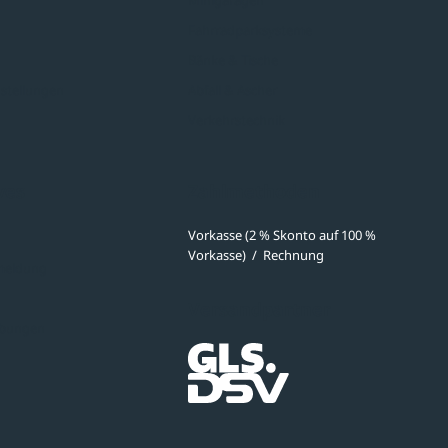
Fahrradparksysteme
Bänke & Tische
stellungen
Abfall & Ascher
Verkehrstechnik
ves
Zahlmethoden
Vorkasse (2 % Skonto auf 100 %
Vorkasse)
/
Rechnung
meldung
Versandpartner
ibungen