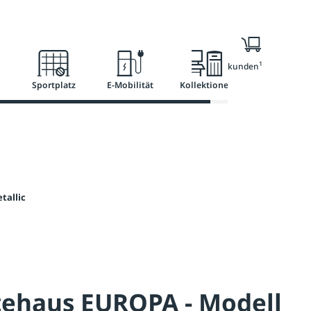
l
Ratgeber
Services
1
Nur für Geschäftskunden
Sportplatz
E-Mobilität
Kollektionen
tallic
tehaus EUROPA - Modell