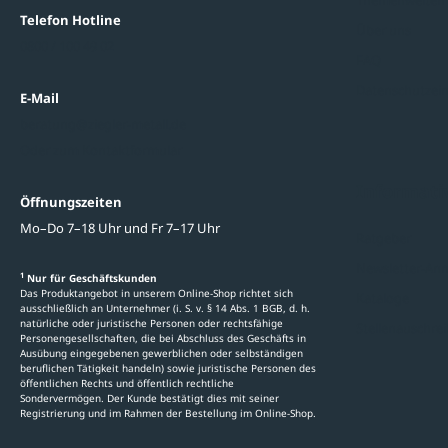
Telefon Hotline
Über uns
0800 / 100 49 02
FAQ
Datenschutzein
E-Mail
beratung@ziegler-metall.de
Oder zum Kontaktformular
Informati
Öffnungszeiten
Mo–Do 7–18 Uhr und Fr 7–17 Uhr
Ratgeber
Newsletter-An
1
Nur für Geschäftskunden
Das Produktangebot in unserem Online-Shop richtet sich
Kataloge
ausschließlich an Unternehmer (i. S. v. § 14 Abs. 1 BGB, d. h.
natürliche oder juristische Personen oder rechtsfähige
Stellenauschre
Personengesellschaften, die bei Abschluss des Geschäfts in
Ausübung eingegebenen gewerblichen oder selbständigen
beruflichen Tätigkeit handeln) sowie juristische Personen des
öffentlichen Rechts und öffentlich rechtliche
Sondervermögen. Der Kunde bestätigt dies mit seiner
Registrierung und im Rahmen der Bestellung im Online-Shop.