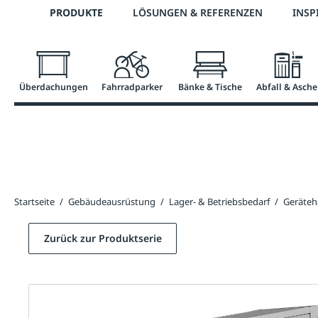
Telefon: 0800 / 100 49 02
PRODUKTE
LÖSUNGEN & REFERENZEN
INSP
springen
Zur Hauptnavigation springen
Überdachungen
Fahrradparker
Bänke & Tische
Abfall & Asche
Startseite
/
Gebäudeausrüstung
/
Lager- & Betriebsbedarf
/
Geräteh
Zurück zur Produktserie