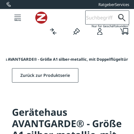
Ratgeber
Services
alt springen
1
Nur für Geschäftskunden
aus AVANTGARDE® - Größe A1 silber-metallic, mit Doppelflügeltür
Zurück zur Produktserie
Gerätehaus
AVANTGARDE® - Größe