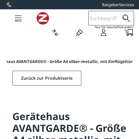
Ratgeber
Services
alt springen
1
Nur für Geschäftskunden
tehaus AVANTGARDE® - Größe A4 silber-metallic, mit Einflügeltür
Zurück zur Produktserie
Gerätehaus
AVANTGARDE® - Größe