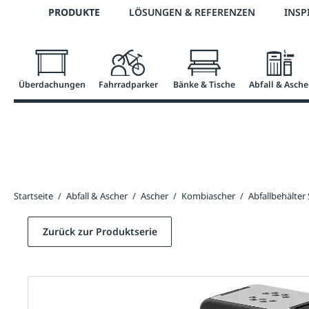
Telefon: 0800 / 100 49 02
PRODUKTE
LÖSUNGEN & REFERENZEN
INSP
springen
Zur Hauptnavigation springen
Überdachungen
Fahrradparker
Bänke & Tische
Abfall & Asche
Startseite
/
Abfall & Ascher
/
Ascher
/
Kombiascher
/
Abfallbehälter
Zurück zur Produktserie