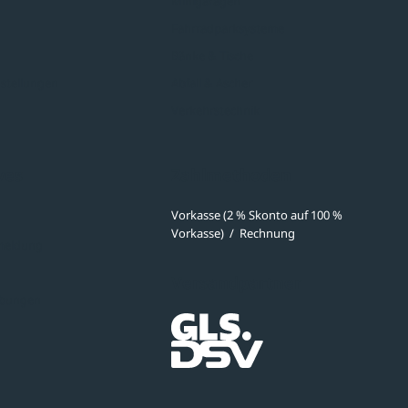
Minigaragen
Fahrradparksysteme
Bänke & Tische
stellungen
Abfall & Ascher
Verkehrstechnik
ves
Zahlmethoden
Vorkasse (2 % Skonto auf 100 %
Vorkasse)
/
Rechnung
meldung
Versandpartner
ibungen