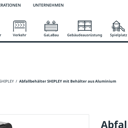
2 % Vorkassen-Skonto
versandkostenfrei ab 50 €
große Produktauswah
IRATIONEN
UNTERNEHMEN
r
Verkehr
GaLaBau
Gebäudeausrüstung
Spielplatz
 SHIPLEY
/
Abfallbehälter SHIPLEY mit Behälter aus Aluminium
Abfal