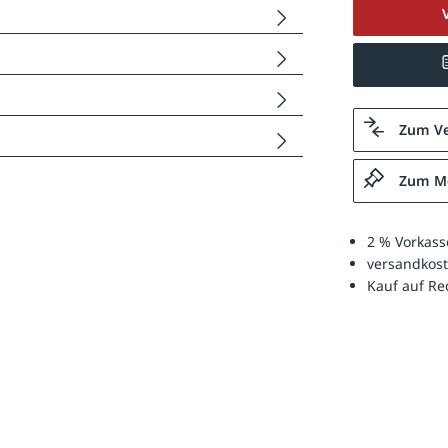
Zum Ve
Zum Me
2 % Vorkass
versandkost
Kauf auf R