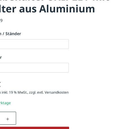
lter aus Aluminium
99
 / Ständer
r
€
 inkl. 19 % MwSt., zzgl. evtl.
Versandkosten
erktage
nzahl: Gib den gewünschten Wert ein oder be