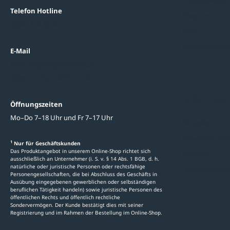
Themenwelten
Telefon Hotline
Über uns
0800 / 100 49 02
FAQ
Datenschutzein
E-Mail
beratung@ziegler-metall.de
Oder zum Kontaktformular
Informati
Öffnungszeiten
Mo–Do 7–18 Uhr und Fr 7–17 Uhr
Ratgeber
Newsletter-An
1
Nur für Geschäftskunden
Das Produktangebot in unserem Online-Shop richtet sich
Kataloge
ausschließlich an Unternehmer (i. S. v. § 14 Abs. 1 BGB, d. h.
natürliche oder juristische Personen oder rechtsfähige
Stellenauschre
Personengesellschaften, die bei Abschluss des Geschäfts in
Ausübung eingegebenen gewerblichen oder selbständigen
beruflichen Tätigkeit handeln) sowie juristische Personen des
öffentlichen Rechts und öffentlich rechtliche
Sondervermögen. Der Kunde bestätigt dies mit seiner
Registrierung und im Rahmen der Bestellung im Online-Shop.