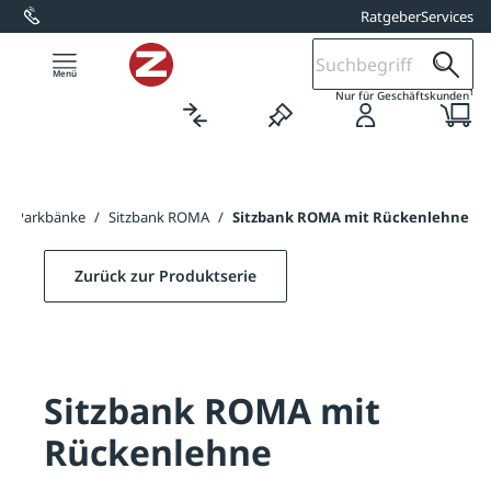
Ratgeber
Services
alt springen
1
Nur für Geschäftskunden
/
Parkbänke
/
Sitzbank ROMA
/
Sitzbank ROMA mit Rückenlehne
Zurück zur Produktserie
Sitzbank ROMA mit
Rückenlehne