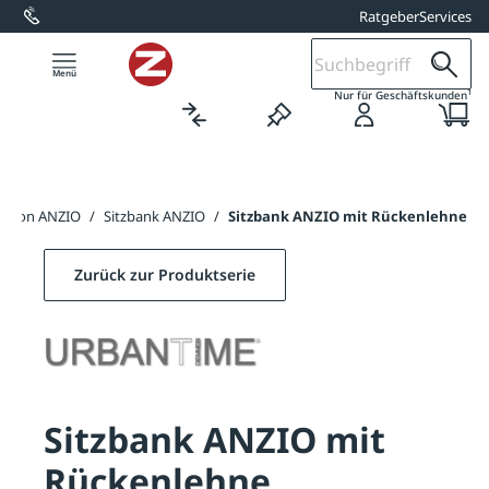
Ratgeber
Services
alt springen
1
Nur für Geschäftskunden
ektion ANZIO
/
Sitzbank ANZIO
/
Sitzbank ANZIO mit Rückenlehne
Zurück zur Produktserie
Sitzbank ANZIO mit
Rückenlehne