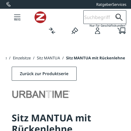
Ratgeber
Services
alt springen
1
Nur für Geschäftskunden
Sitze
/
Einzelsitze
/
Sitz MANTUA
/
Sitz MANTUA mit Rückenlehne
Zurück zur Produktserie
Sitz MANTUA mit
Rückenlehne