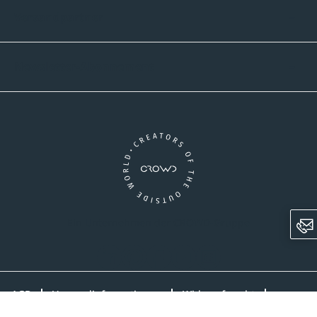
Versandpartner
Newsletter-Abonnement
Ein Unternehmen der CROWD-Gruppe
LinkedIn
Pinterest
Facebook
YouTube
Instagram
AGB
Versandinformationen
Widerrufsrecht
Datenschutz
Impressum