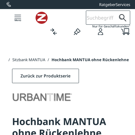
Ratgeber
Services
alt springen
1
Nur für Geschäftskunden
nke
/
Sitzbank MANTUA
/
Hochbank MANTUA ohne Rückenlehne
Zurück zur Produktserie
Hochbank MANTUA
ohne Rückenlehne