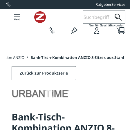
Ratgeber
Services
alt springen
1
Nur für Geschäftskunden
ination ANZIO
/
Bank-Tisch-Kombination ANZIO 8-Sitzer, aus Stahl
Zurück zur Produktserie
Bank-Tisch-
Kombination ANZIO 8-