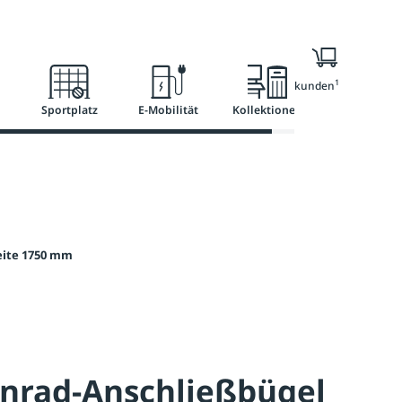
l
Ratgeber
Services
1
Nur für Geschäftskunden
Sportplatz
E-Mobilität
Kollektionen
eite 1750 mm
enrad-Anschließbügel