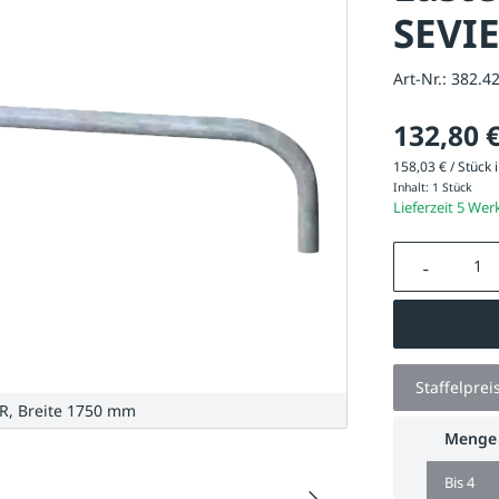
SEVI
Art-Nr.:
382.4
132,80 
158,03 € / Stück i
Inhalt:
1 Stück
Lieferzeit 5 Wer
Produkt A
Staffelprei
R, Breite 1750 mm
Menge
Bis
4