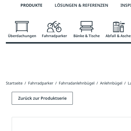
Telefon: 0800 / 100 49 02
PRODUKTE
LÖSUNGEN & REFERENZEN
INSP
springen
Zur Hauptnavigation springen
Überdachungen
Fahrradparker
Bänke & Tische
Abfall & Asche
Startseite
/
Fahrradparker
/
Fahrradanlehnbügel
/
Anlehnbügel
/
L
Zurück zur Produktserie