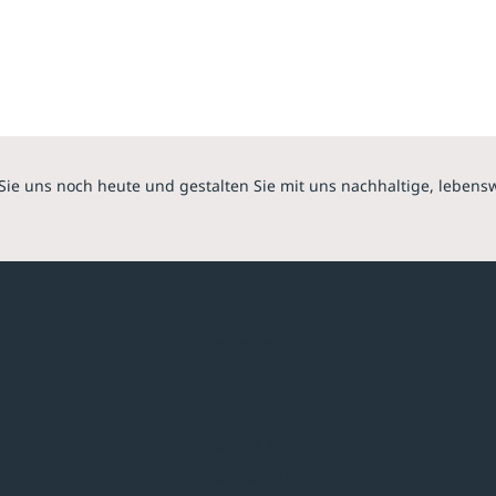
Sie uns noch heute und gestalten Sie mit uns nachhaltige, lebens
hmen
Sortiment
Überdachungen
Minigaragen
Fahrradparksysteme
Bänke & Tische
stellungen
Abfall & Ascher