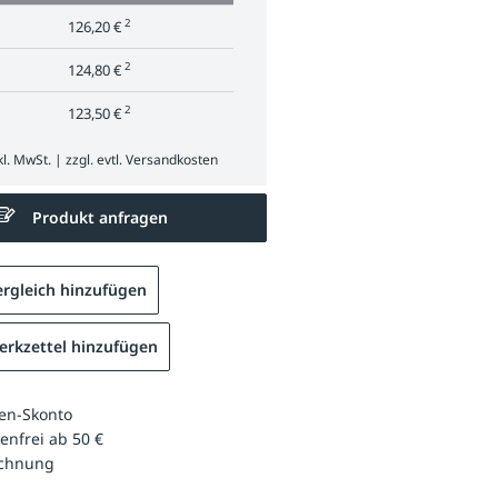
2
126,20 €
2
124,80 €
2
123,50 €
l. MwSt. | zzgl. evtl.
Versandkosten
Produkt anfragen
rgleich hinzufügen
rkzettel hinzufügen
en-Skonto
enfrei ab 50 €
echnung