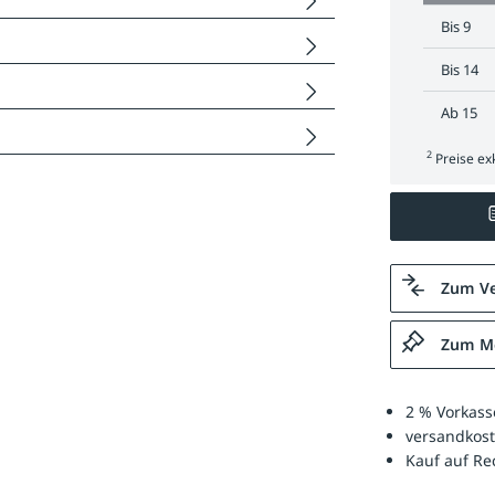
Bis
9
Bis
14
Ab
15
2
Preise exk
Zum Ve
Zum Me
2 % Vorkass
versandkost
Kauf auf R