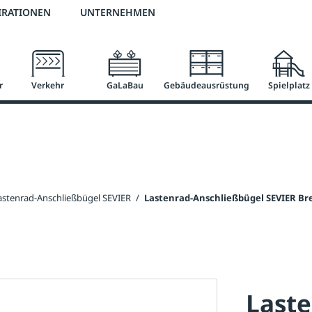
2 % Vorkassen-Skonto
versandkostenfrei ab 50 €
große Produktauswah
IRATIONEN
UNTERNEHMEN
r
Verkehr
GaLaBau
Gebäudeausrüstung
Spielplatz
astenrad-Anschließbügel SEVIER
/
Lastenrad-Anschließbügel SEVIER Br
Last