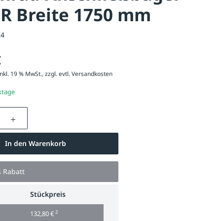
ER Breite 1750 mm
24
€
nkl. 19 % MwSt., zzgl. evtl.
Versandkosten
ktage
nzahl: Gib den gewünschten Wert ein oder be
In den Warenkorb
s Rabatt
Stückpreis
2
132,80 €