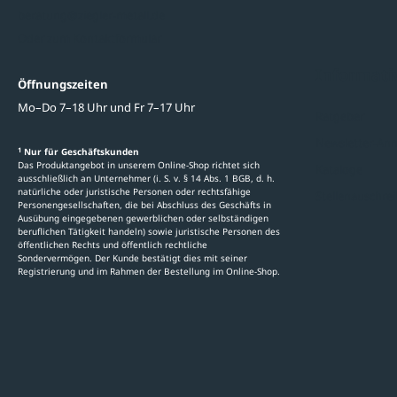
beratung@ziegler-metall.de
Oder zum Kontaktformular
Informati
Öffnungszeiten
Mo–Do 7–18 Uhr und Fr 7–17 Uhr
Ratgeber
Newsletter-An
1
Nur für Geschäftskunden
Das Produktangebot in unserem Online-Shop richtet sich
Kataloge
ausschließlich an Unternehmer (i. S. v. § 14 Abs. 1 BGB, d. h.
natürliche oder juristische Personen oder rechtsfähige
Stellenauschre
Personengesellschaften, die bei Abschluss des Geschäfts in
Ausübung eingegebenen gewerblichen oder selbständigen
beruflichen Tätigkeit handeln) sowie juristische Personen des
öffentlichen Rechts und öffentlich rechtliche
Sondervermögen. Der Kunde bestätigt dies mit seiner
Registrierung und im Rahmen der Bestellung im Online-Shop.