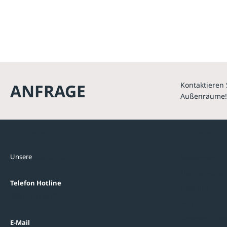
ANFRAGE
Kontaktieren 
Außenräume!
Kontakte
Unterne
Unsere
Standorte
Referenzen
Themenwelten
Telefon Hotline
Über uns
0800 / 100 49 02
FAQ
Datenschutzein
E-Mail