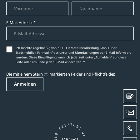
E-Mail-Adresse*
Ich möchte regelmäßig von ZIEGLER Metallbearbeitung GmbH über
Stadtmobiliar, Fahrradinfrastruktur und Überdachungen per E-Mail informiert
werden. Diese Einwilligung kann ich jederzeit unter „Abmelden‘‘ auf dieser
Seite oder am Ende jeder E-Mail widerrufen. *
Die mit einem Stern (*) markierten Felder sind Pflichtfelder.
Anmelden
K
E
A