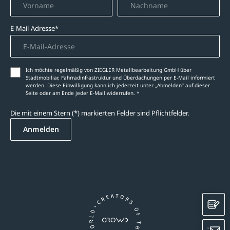
E-Mail-Adresse*
Ich möchte regelmäßig von ZIEGLER Metallbearbeitung GmbH über
Stadtmobiliar, Fahrradinfrastruktur und Überdachungen per E-Mail informiert
werden. Diese Einwilligung kann ich jederzeit unter „Abmelden‘‘ auf dieser
Seite oder am Ende jeder E-Mail widerrufen. *
Die mit einem Stern (*) markierten Felder sind Pflichtfelder.
Anmelden
K