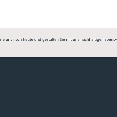
Sie uns noch heute und gestalten Sie mit uns nachhaltige, lebens
hmen
Sortiment
Überdachungen
Minigaragen
Fahrradparksysteme
Bänke & Tische
stellungen
Abfall & Ascher
Verkehrstechnik