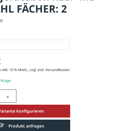
HL FÄCHER: 2
00
€
 inkl. 19 % MwSt., zzgl. evtl.
Versandkosten
erktage
nzahl: Gib den gewünschten Wert ein oder be
Variante konfigurieren
Produkt anfragen