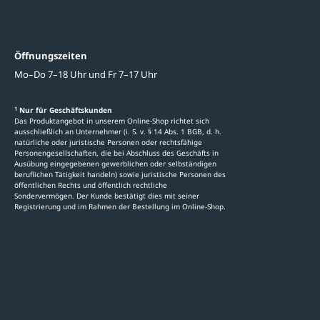
beratung@ziegler-metall.de
Oder zum Kontaktformular
Informati
Öffnungszeiten
Mo–Do 7–18 Uhr und Fr 7–17 Uhr
Ratgeber
Newsletter-An
1
Nur für Geschäftskunden
Das Produktangebot in unserem Online-Shop richtet sich
Kataloge
ausschließlich an Unternehmer (i. S. v. § 14 Abs. 1 BGB, d. h.
natürliche oder juristische Personen oder rechtsfähige
Stellenauschre
Personengesellschaften, die bei Abschluss des Geschäfts in
Ausübung eingegebenen gewerblichen oder selbständigen
beruflichen Tätigkeit handeln) sowie juristische Personen des
öffentlichen Rechts und öffentlich rechtliche
Sondervermögen. Der Kunde bestätigt dies mit seiner
Registrierung und im Rahmen der Bestellung im Online-Shop.