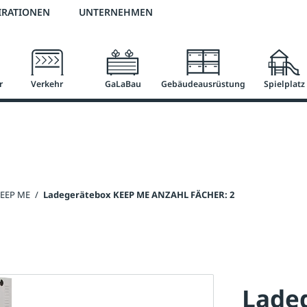
2 % Vorkassen-Skonto
versandkostenfrei ab 50 €
große Produktauswah
IRATIONEN
UNTERNEHMEN
r
Verkehr
GaLaBau
Gebäudeausrüstung
Spielplatz
KEEP ME
/
Ladegerätebox KEEP ME ANZAHL FÄCHER: 2
Lade