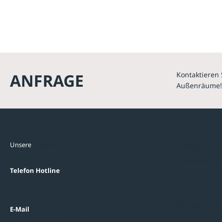
ANFRAGE
Kontaktieren 
Außenräume!
Kontakte
Unterne
Unsere
Standorte
Referenzen
Themenwelten
Telefon Hotline
Über uns
0800 / 100 49 02
FAQ
Datenschutzein
E-Mail