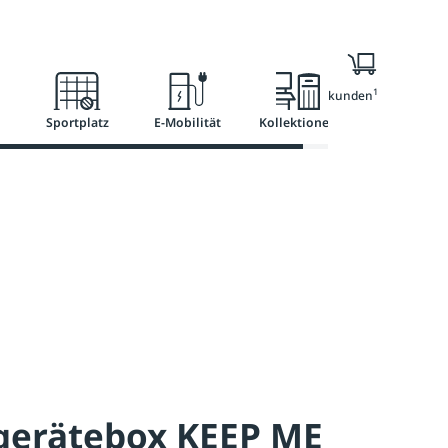
l
Ratgeber
Services
1
Nur für Geschäftskunden
Sportplatz
E-Mobilität
Kollektionen
gerätebox KEEP ME