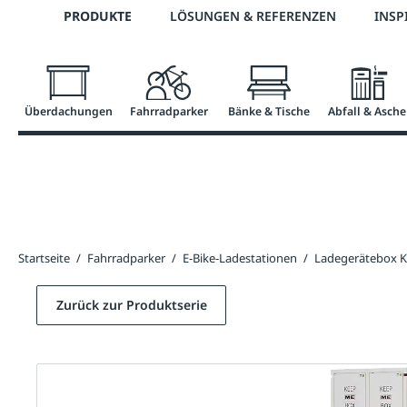
Telefon: 0800 / 100 49 02
PRODUKTE
LÖSUNGEN & REFERENZEN
INSP
springen
Zur Hauptnavigation springen
Überdachungen
Fahrradparker
Bänke & Tische
Abfall & Asche
Startseite
/
Fahrradparker
/
E-Bike-Ladestationen
/
Ladegerätebox 
Zurück zur Produktserie