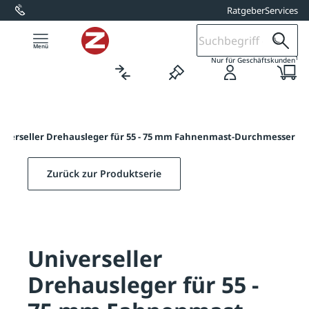
Ratgeber
Services
alt springen
1
Nur für Geschäftskunden
iverseller Drehausleger für 55 - 75 mm Fahnenmast-Durchmesser
Zurück zur Produktserie
Universeller
Drehausleger für 55 -