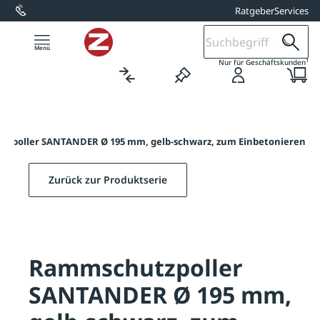
Ratgeber
Services
alt springen
1
Nur für Geschäftskunden
zpoller SANTANDER Ø 195 mm, gelb-schwarz, zum Einbetonieren
Zurück zur Produktserie
Rammschutzpoller
SANTANDER Ø 195 mm,