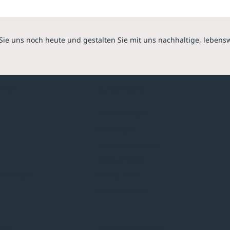
Sie uns noch heute und gestalten Sie mit uns nachhaltige, lebens
hmen
Sortiment
Überdachungen
Minigaragen
Fahrradparksysteme
Bänke & Tische
stellungen
Abfall & Ascher
Verkehrstechnik
ves
Zahlmethoden