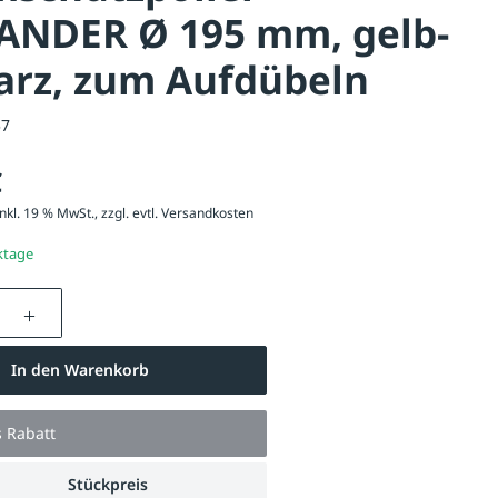
ANDER Ø 195 mm, gelb-
arz, zum Aufdübeln
57
€
nkl. 19 % MwSt., zzgl. evtl.
Versandkosten
ktage
nzahl: Gib den gewünschten Wert ein oder be
In den Warenkorb
s Rabatt
Stückpreis