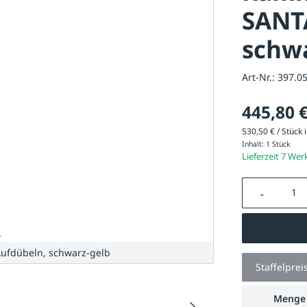
SANT
schw
Art-Nr.:
397.0
445,80 
530,50 € / Stück i
Inhalt:
1 Stück
Lieferzeit 7 Wer
Produkt A
fdübeln, schwarz-gelb
Staffelprei
Menge