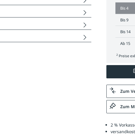
Bis
4
Bis
9
Bis
14
Ab
15
2
Preise exk
Zum Ve
Zum Me
2 % Vorkass
versandkost