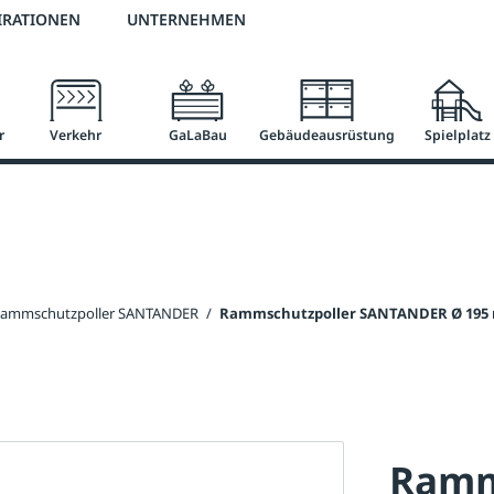
2 % Vorkassen-Skonto
versandkostenfrei ab 50 €
große Produktauswah
IRATIONEN
UNTERNEHMEN
r
Verkehr
GaLaBau
Gebäudeausrüstung
Spielplatz
ammschutzpoller SANTANDER
/
Rammschutzpoller SANTANDER Ø 195 
Ramm