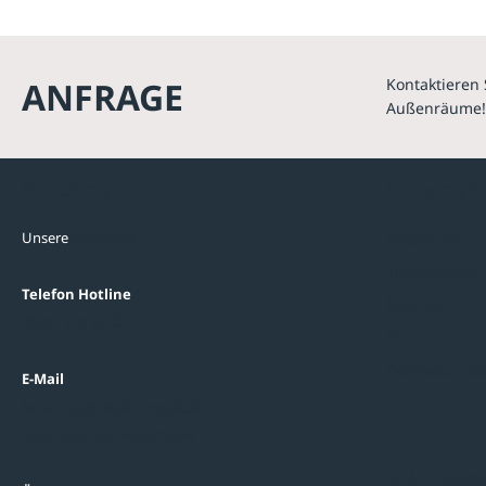
ANFRAGE
Kontaktieren 
Außenräume!
Kontakte
Unterne
Unsere
Standorte
Referenzen
Themenwelten
Telefon Hotline
Über uns
0800 / 100 49 02
FAQ
Datenschutzein
E-Mail
beratung@ziegler-metall.de
Oder zum Kontaktformular
Informati