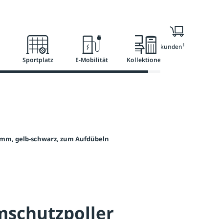
l
Ratgeber
Services
1
Nur für Geschäftskunden
Sportplatz
E-Mobilität
Kollektionen
mm, gelb-schwarz, zum Aufdübeln
schutzpoller