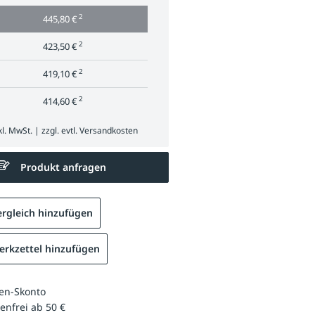
2
445,80 €
2
423,50 €
2
419,10 €
2
414,60 €
l. MwSt. | zzgl. evtl.
Versandkosten
Produkt anfragen
rgleich hinzufügen
rkzettel hinzufügen
en-Skonto
enfrei ab 50 €