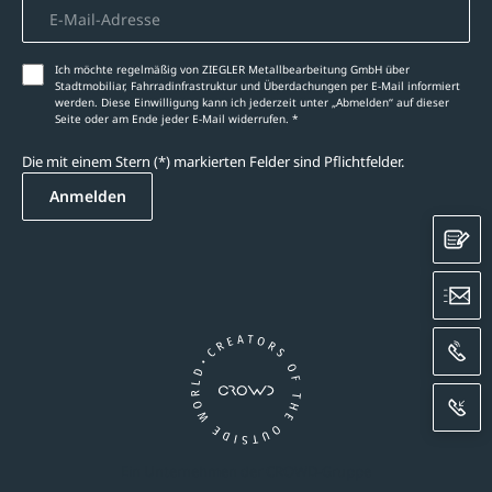
Ich möchte regelmäßig von ZIEGLER Metallbearbeitung GmbH über
Stadtmobiliar, Fahrradinfrastruktur und Überdachungen per E-Mail informiert
werden. Diese Einwilligung kann ich jederzeit unter „Abmelden‘‘ auf dieser
Seite oder am Ende jeder E-Mail widerrufen. *
Die mit einem Stern (*) markierten Felder sind Pflichtfelder.
Anmelden
K
E
A
R
Ein Unternehmen der CROWD-Gruppe