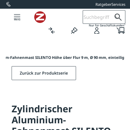
Ratgeber
Services
alt springen
1
Nur für Geschäftskunden
nium-Fahnenmast SILENTO Höhe über Flur 9 m, Ø 90 mm, einteilig
Zurück zur Produktserie
Zylindrischer
Aluminium-