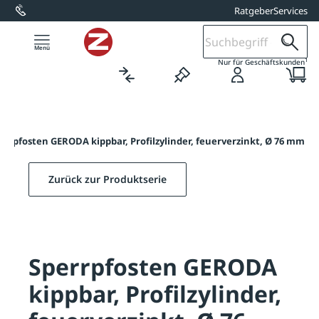
Ratgeber
Services
alt springen
1
Nur für Geschäftskunden
errpfosten GERODA kippbar, Profilzylinder, feuerverzinkt, Ø 76 mm
Zurück zur Produktserie
Sperrpfosten GERODA
kippbar, Profilzylinder,