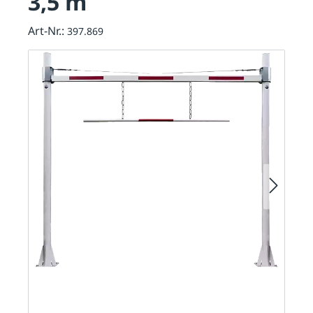
3,5 m
Art-Nr.:
397.869