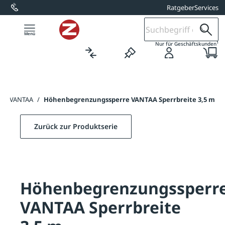
Ratgeber
Services
alt springen
1
Nur für Geschäftskunden
rre VANTAA
/
Höhenbegrenzungssperre VANTAA Sperrbreite 3,5 m
Zurück zur Produktserie
Höhenbegrenzungssperr
VANTAA Sperrbreite