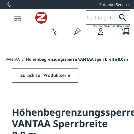
Ratgeber
Services
alt springen
1
Nur für Geschäftskunden
rre VANTAA
/
Höhenbegrenzungssperre VANTAA Sperrbreite 8,0 m
Zurück zur Produktserie
Höhenbegrenzungssperr
VANTAA Sperrbreite