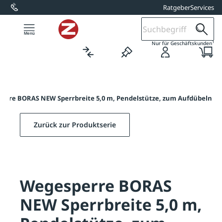
Ratgeber
Services
alt springen
1
Nur für Geschäftskunden
erre BORAS NEW Sperrbreite 5,0 m, Pendelstütze, zum Aufdübeln
Zurück zur Produktserie
Wegesperre BORAS
NEW Sperrbreite 5,0 m,