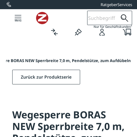
Ratgeber
Services
alt springen
1
Nur für Geschäftskunden
erre BORAS NEW Sperrbreite 7,0 m, Pendelstütze, zum Aufdübeln
Zurück zur Produktserie
Wegesperre BORAS
NEW Sperrbreite 7,0 m,