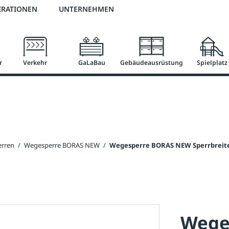
2 % Vorkassen-Skonto
versandkostenfrei ab 50 €
große Produktauswah
IRATIONEN
UNTERNEHMEN
r
Verkehr
GaLaBau
Gebäudeausrüstung
Spielplatz
erren
/
Wegesperre BORAS NEW
/
Wegesperre BORAS NEW Sperrbreite 
Wege