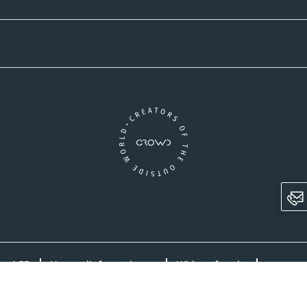
Newsletter-Abonnement
Ein Unternehmen der CROWD-Gruppe
LinkedIn
Pinterest
Facebook
YouTube
Instagram
AGB
Versandinformationen
Widerrufsrecht
Datenschutz
Impressum