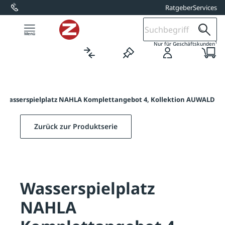
Ratgeber
Services
alt springen
1
Nur für Geschäftskunden
Wasserspielplatz NAHLA Komplettangebot 4, Kollektion AUWALD
Zurück zur Produktserie
Wasserspielplatz
NAHLA