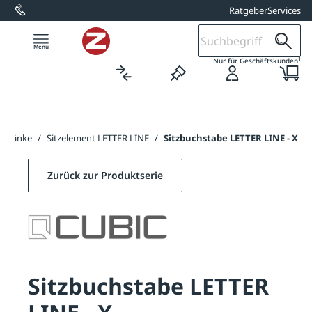
Ratgeber
Services
alt springen
1
Nur für Geschäftskunden
ndbänke
/
Sitzelement LETTER LINE
/
Sitzbuchstabe LETTER LINE - X
Zurück zur Produktserie
Sitzbuchstabe LETTER