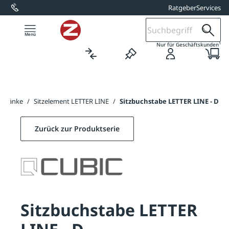
Ratgeber
Services
alt springen
1
Nur für Geschäftskunden
ndbänke
/
Sitzelement LETTER LINE
/
Sitzbuchstabe LETTER LINE - D
Zurück zur Produktserie
Sitzbuchstabe LETTER