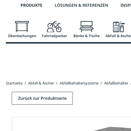
Telefon: 0800 / 100 49 02
PRODUKTE
LÖSUNGEN & REFERENZEN
INSP
springen
Zur Hauptnavigation springen
Überdachungen
Fahrradparker
Bänke & Tische
Abfall & Asche
Startseite
/
Abfall & Ascher
/
Abfallbehältersysteme
/
Abfallbehälter
Zurück zur Produktserie