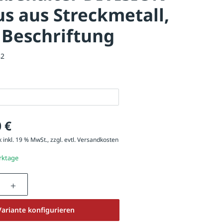
s aus Streckmetall,
 Beschriftung
82
 €
 inkl. 19 % MwSt., zzgl. evtl.
Versandkosten
erktage
nzahl: Gib den gewünschten Wert ein oder be
Variante konfigurieren