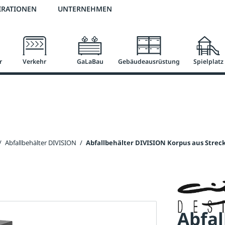
2 % Vorkassen-Skonto
versandkostenfrei ab 50 €
große Produktauswah
IRATIONEN
UNTERNEHMEN
r
Verkehr
GaLaBau
Gebäudeausrüstung
Spielplatz
/
Abfallbehälter DIVISION
/
Abfallbehälter DIVISION Korpus aus Strec
Abfal