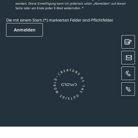
werden. Diese Einwilligung kann ich jederzeit unter „Abmelden‘‘ auf dieser
Seite oder am Ende jeder E-Mail widerrufen. *
Die mit einem Stern (*) markierten Felder sind Pflichtfelder.
Anmelden
K
E
A
R
Ein Unternehmen der CROWD-Gruppe