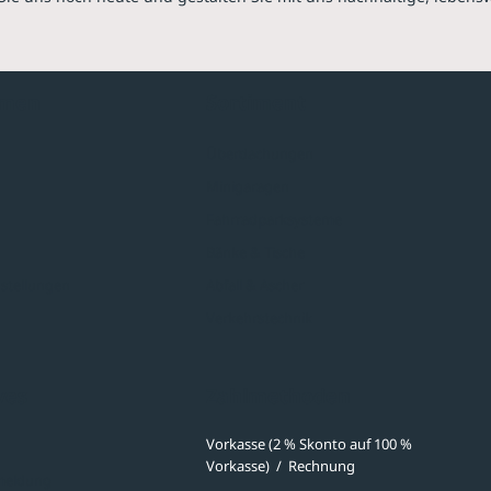
hmen
Sortiment
Überdachungen
Minigaragen
Fahrradparksysteme
Bänke & Tische
stellungen
Abfall & Ascher
Verkehrstechnik
ves
Zahlmethoden
Vorkasse (2 % Skonto auf 100 %
Vorkasse)
/
Rechnung
meldung