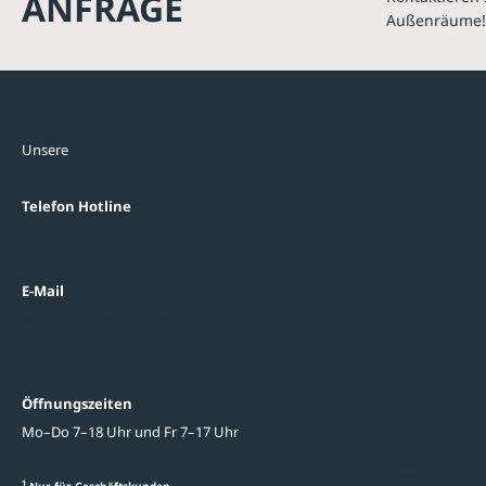
ANFRAGE
Außenräume!
Kontakte
Unterne
Unsere
Standorte
Referenzen
Themenwelten
Telefon Hotline
Über uns
0800 / 100 49 02
FAQ
Datenschutzein
E-Mail
beratung@ziegler-metall.de
Oder zum Kontaktformular
Informati
Öffnungszeiten
Mo–Do 7–18 Uhr und Fr 7–17 Uhr
Ratgeber
Newsletter-An
1
Nur für Geschäftskunden