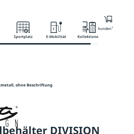
l
Ratgeber
Services
1
Nur für Geschäftskunden
Sportplatz
E-Mobilität
Kollektionen
kmetall, ohne Beschriftung
lbehälter DIVISION