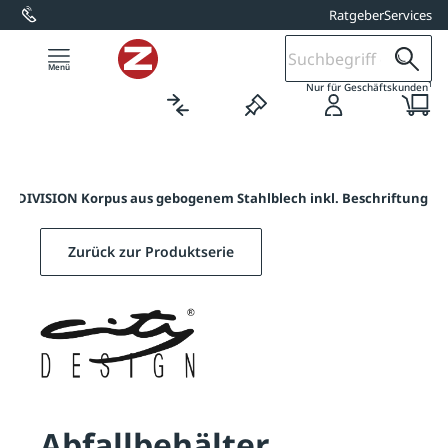
Ratgeber
Services
alt springen
1
Nur für Geschäftskunden
ter DIVISION Korpus aus gebogenem Stahlblech inkl. Beschriftung
Zurück zur Produktserie
Abfallbehälter