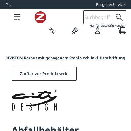
Ratgeber
Services
alt springen
1
Nur für Geschäftskunden
ter DIVISION Korpus mit gebogenem Stahlblech inkl. Beschriftung
Zurück zur Produktserie
Abfallbehälter