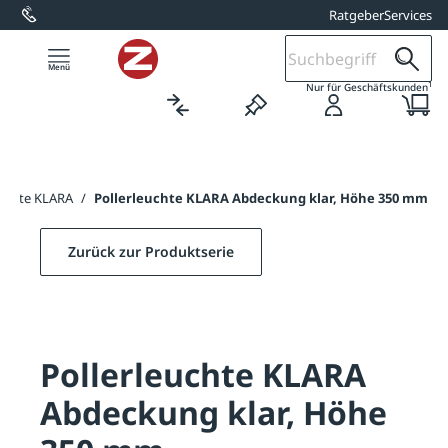
Ratgeber
Services
alt springen
1
Nur für Geschäftskunden
euchte KLARA
/
Pollerleuchte KLARA Abdeckung klar, Höhe 350 mm
Zurück zur Produktserie
Pollerleuchte KLARA
Abdeckung klar, Höhe