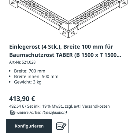
Einlegerost (4 Stk.), Breite 100 mm für
Baumschutzrost TABER (B 1500 x T 1500
mm)
Art-Nr. 521.028
Breite:
700 mm
Breite innen:
500 mm
Gewicht:
3 kg
413,90 €
492,54 € / Set inkl. 19 % MwSt., zzgl. evtl. Versandkosten
195 weitere Farben (Spezifikation)
Konfigurieren